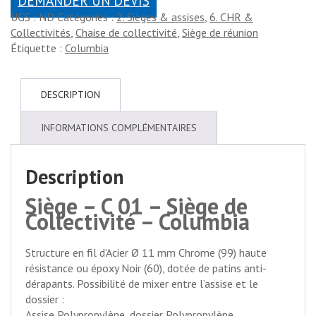
DEMANDER UN DEVIS
UGS :
ND
Catégories :
2. Sièges & assises
,
6. CHR &
Collectivités
,
Chaise de collectivité
,
Siège de réunion
Étiquette :
Columbia
DESCRIPTION
INFORMATIONS COMPLÉMENTAIRES
Description
Siège – C 01 – Siège de
Collectivité – Columbia
Structure en fil d’Acier Ø 11 mm Chrome (99) haute
résistance ou époxy Noir (60), dotée de patins anti-
dérapants. Possibilité de mixer entre l’assise et le
dossier :
Assise Polypropylène, dossier Polypropylène,