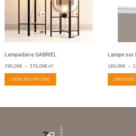
Lampadaire GABRIEL
Lampe sur
290,00
€
–
376,00
€
180,00
€
–
2
HT
CHOIX DES OPTIONS
CHOIX DES