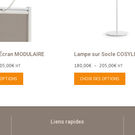
 Écran MODULAIRE
Lampe sur Socle COSYL
05,00
€
180,00
€
–
205,00
€
HT
HT
 OPTIONS
CHOIX DES OPTIONS
Liens rapides