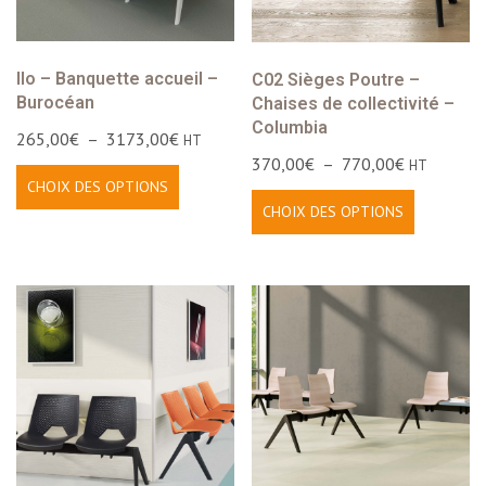
Ilo – Banquette accueil –
C02 Sièges Poutre –
Burocéan
Chaises de collectivité –
Columbia
265,00
€
–
3173,00
€
HT
370,00
€
–
770,00
€
HT
CHOIX DES OPTIONS
CHOIX DES OPTIONS