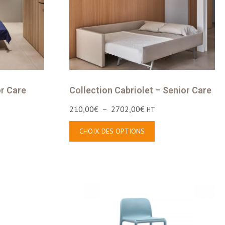
or Care
Collection Cabriolet – Senior Care
210,00
€
–
2702,00
€
HT
CHOIX DES OPTIONS