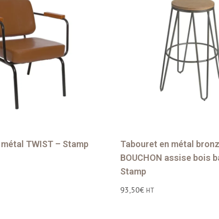
n métal TWIST – Stamp
Tabouret en métal bron
BOUCHON assise bois 
Stamp
93,50
€
HT