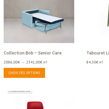
Tabouret L
Collection Bob – Senior Care
84,50
€
2086,00
€
–
2341,00
€
HT
HT
CHOIX DES OPTIONS