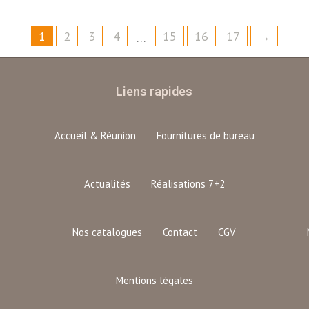
1
2
3
4
15
16
17
→
…
Liens rapides
Accueil & Réunion
Fournitures de bureau
Actualités
Réalisations 7+2
Nos catalogues
Contact
CGV
Mentions légales