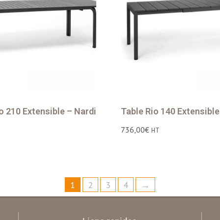
o 210 Extensible – Nardi
Table Rio 140 Extensible
736,00
€
HT
1
2
3
4
→