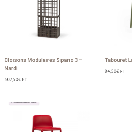
Cloisons Modulaires Sipario 3 –
Tabouret L
Nardi
84,50
€
HT
307,50
€
HT