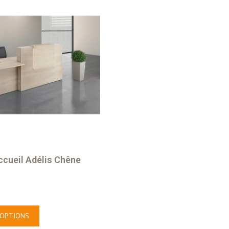
ccueil Adélis Chêne
 OPTIONS