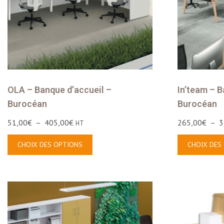
OLA – Banque d’accueil –
In’team – B
Burocéan
Burocéan
51,00
€
–
405,00
€
265,00
€
–
3
HT
CHOIX DES OPTIONS
CHOIX DES