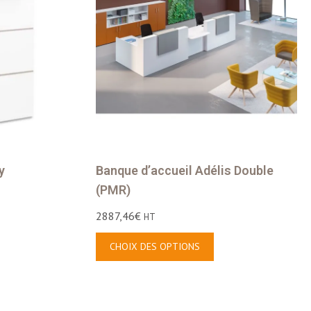
y
Banque d’accueil Adélis Double
(PMR)
2887,46
€
HT
CHOIX DES OPTIONS