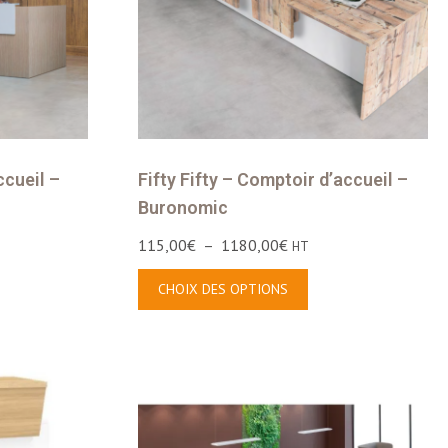
ccueil –
Fifty Fifty – Comptoir d’accueil –
Buronomic
115,00
€
–
1180,00
€
HT
CHOIX DES OPTIONS