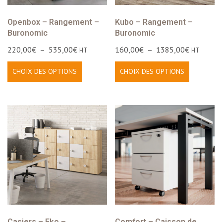
Openbox – Rangement –
Kubo – Rangement –
Buronomic
Buronomic
220,00
€
–
535,00
€
160,00
€
–
1385,00
€
HT
HT
CHOIX DES OPTIONS
CHOIX DES OPTIONS
Casiers – Eko –
Comfort – Caisson de