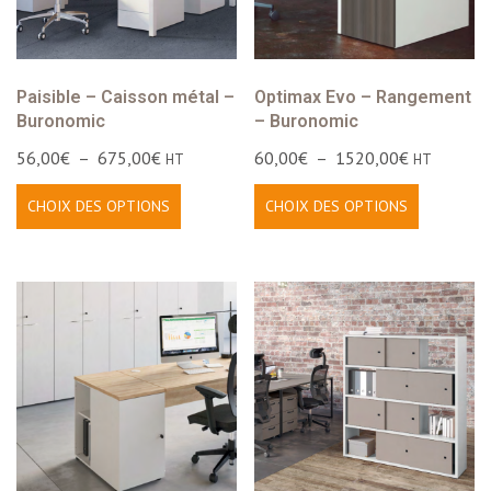
Paisible – Caisson métal –
Optimax Evo – Rangement
Buronomic
– Buronomic
56,00
€
–
675,00
€
60,00
€
–
1520,00
€
HT
HT
CHOIX DES OPTIONS
CHOIX DES OPTIONS