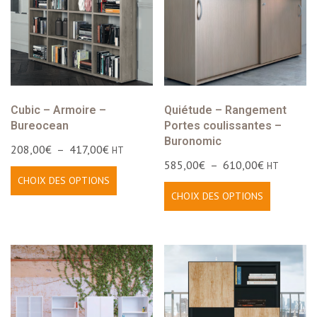
Cubic – Armoire –
Quiétude – Rangement
Bureocean
Portes coulissantes –
Buronomic
208,00
€
–
417,00
€
HT
585,00
€
–
610,00
€
HT
CHOIX DES OPTIONS
CHOIX DES OPTIONS