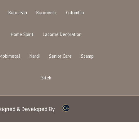
Burocéan
Buronomic
Columbia
Home Spirit
Lacorne Decoration
Mobimetal
Nardi
Senior Care
Stamp
Sitek
signed & Developed By