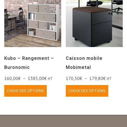
Kubo – Rangement –
Caisson mobile
Buronomic
Mobimetal
160,00
€
–
1385,00
€
170,50
€
–
179,80
€
HT
HT
CHOIX DES OPTIONS
CHOIX DES OPTIONS