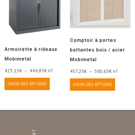
Comptoir à portes
Armoirette à rideaux
battantes bois / acier
Mobimetal
Mobimetal
423,15
€
–
444,85
€
457,25
€
–
500,65
€
HT
HT
CHOIX DES OPTIONS
CHOIX DES OPTIONS