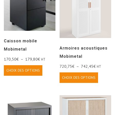
Caisson mobile
Armoires acoustiques
Mobimetal
Mobimetal
170,50
€
–
179,80
€
HT
720,75
€
–
742,45
€
HT
CHOIX DES OPTIONS
CHOIX DES OPTIONS