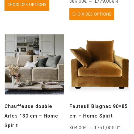
889,00
€
–
1779,00
€
HT
CHOIX DES OPTIONS
CHOIX DES OPTIONS
Chauffeuse double
Fauteuil Blagnac 90×85
Arles 130 cm – Home
cm – Home Spirit
Spirit
804,00
€
–
1731,00
€
HT