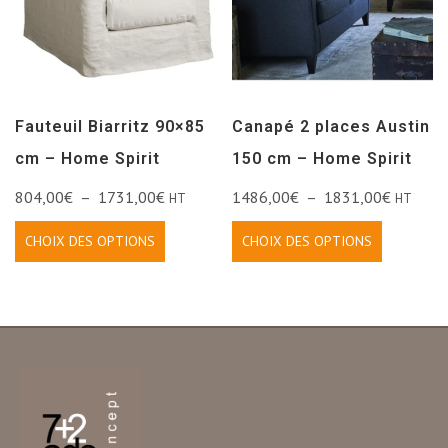
Fauteuil Biarritz 90×85
Canapé 2 places Austin
cm – Home Spirit
150 cm – Home Spirit
804,00
€
–
1731,00
€
1486,00
€
–
1831,00
€
HT
HT
CHOIX DES OPTIONS
CHOIX DES OPTIONS