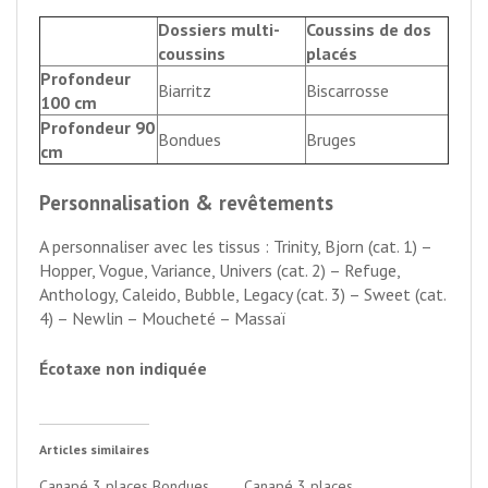
Dossiers multi-
Coussins de dos
coussins
placés
Profondeur
Biarritz
Biscarrosse
100 cm
Profondeur 90
Bondues
Bruges
cm
Personnalisation & revêtements
A personnaliser avec les tissus : Trinity, Bjorn (cat. 1) –
Hopper, Vogue, Variance, Univers (cat. 2) – Refuge,
Anthology, Caleido, Bubble, Legacy (cat. 3) – Sweet (cat.
4) – Newlin – Moucheté – Massaï
Écotaxe non indiquée
Articles similaires
Canapé 3 places Bondues
Canapé 3 places