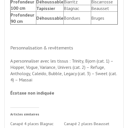
Profondeur
Déhoussable
Biarritz
Biscarrosse
100 cm
Tapissier
Blagnac
Beausset
Profondeur
Déhoussable
Bondues
Bruges
90 cm
Personnalisation & revêtements
A personnaliser avec les tissus : Trinity, Bjorn (cat. 1) –
Hopper, Vogue, Variance, Univers (cat. 2) – Refuge,
Anthology, Caleido, Bubble, Legacy (cat. 3) – Sweet (cat.
4) – Massaï
Écotaxe non indiquée
Articles similaires
Canapé 4 places Blagnac
Canapé 2 places Beausset