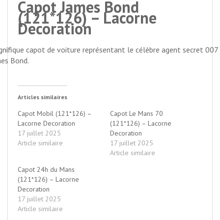
Capot James Bond
(121*126) – Lacorne
Decoration
nifique capot de voiture représentant le célèbre agent secret 007
es Bond.
Articles similaires
Capot Mobil (121*126) –
Capot Le Mans 70
Lacorne Decoration
(121*126) – Lacorne
17 juillet 2025
Decoration
Article similaire
17 juillet 2025
Article similaire
Capot 24h du Mans
(121*126) – Lacorne
Decoration
17 juillet 2025
Article similaire