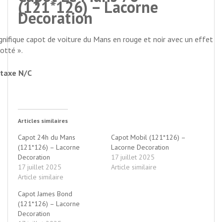
(121*126) – Lacorne
Decoration
nifique capot de voiture du Mans en rouge et noir avec un effet
rotté ».
taxe N/C
Articles similaires
Capot 24h du Mans
Capot Mobil (121*126) –
(121*126) – Lacorne
Lacorne Decoration
Decoration
17 juillet 2025
17 juillet 2025
Article similaire
Article similaire
Capot James Bond
(121*126) – Lacorne
Decoration