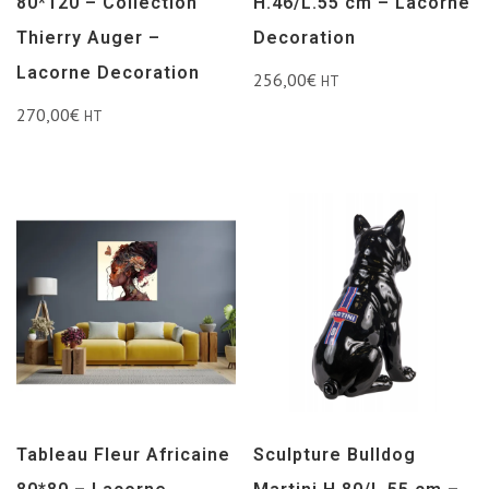
80*120 – Collection
H.46/L.55 cm – Lacorne
Thierry Auger –
Decoration
Lacorne Decoration
256,00
€
HT
270,00
€
HT
Tableau Fleur Africaine
Sculpture Bulldog