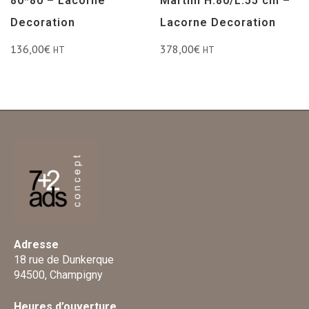
80*80 – Lacorne
Martini H.80/L.55 cm –
Decoration
Lacorne Decoration
136,00
€
378,00
€
HT
HT
Adresse
18 rue de Dunkerque
94500, Champigny
Heures d’ouverture