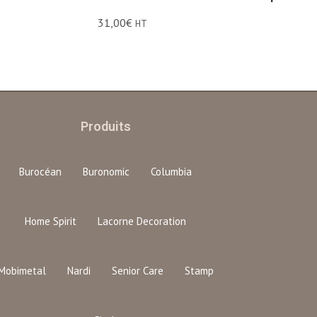
31,00
€
HT
Produits
Burocéan
Buronomic
Columbia
Home Spirit
Lacorne Decoration
Mobimetal
Nardi
Senior Care
Stamp