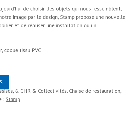
aujourd’hui de choisir des objets qui nous ressemblent,
 notre image par le design, Stamp propose une nouvelle
ilier et de réaliser une installation ou un
r, coque tissu PVC
S
ssises
,
6. CHR & Collectivités
,
Chaise de restauration
,
e :
Stamp