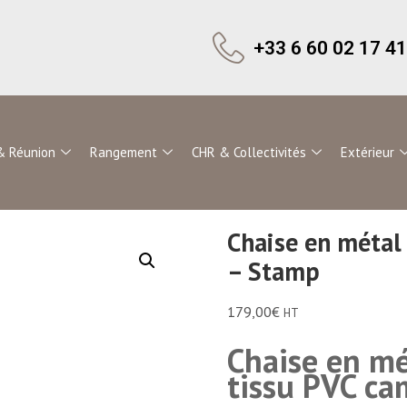
+33 6 60 02 17 41
& Réunion
Rangement
CHR & Collectivités
Extérieur
Chaise en métal
– Stamp
179,00
€
HT
Chaise en m
tissu PVC ca