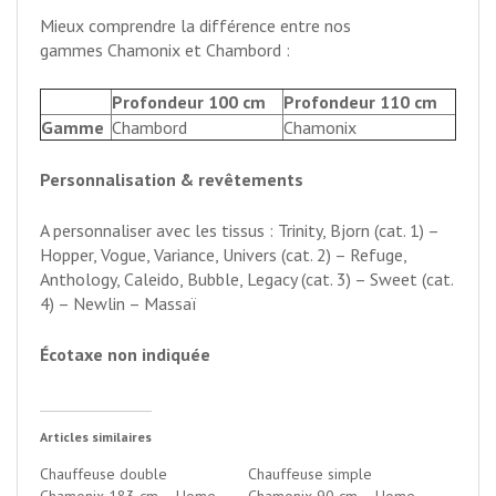
Mieux comprendre la différence entre nos
gammes Chamonix et Chambord :
Profondeur 100 cm
Profondeur 110 cm
Gamme
Chambord
Chamonix
Personnalisation & revêtements
A personnaliser avec les tissus : Trinity, Bjorn (cat. 1) –
Hopper, Vogue, Variance, Univers (cat. 2) – Refuge,
Anthology, Caleido, Bubble, Legacy (cat. 3) – Sweet (cat.
4) – Newlin – Massaï
Écotaxe non indiquée
Articles similaires
Chauffeuse double
Chauffeuse simple
Chamonix 183 cm – Home
Chamonix 90 cm – Home