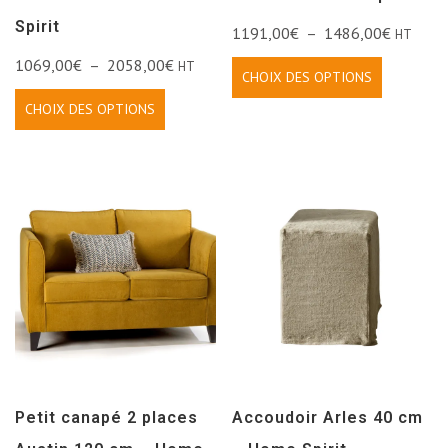
Spirit
1191,00
€
–
1486,00
€
HT
1069,00
€
–
2058,00
€
HT
CHOIX DES OPTIONS
CHOIX DES OPTIONS
Petit canapé 2 places
Accoudoir Arles 40 cm