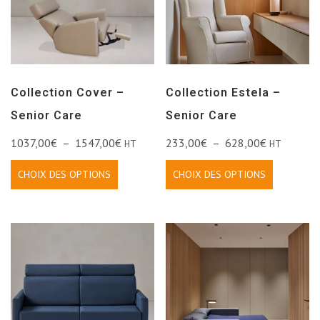
Collection Cover –
Collection Estela –
Senior Care
Senior Care
1037,00
€
–
1547,00
€
233,00
€
–
628,00
€
HT
HT
CHOIX DES OPTIONS
CHOIX DES OPTIONS