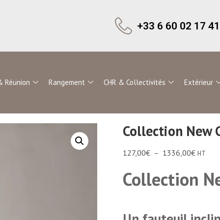
+33 6 60 02 17 41
& Réunion
Rangement
CHR & Collectivités
Extérieur
Collection New 
127,00
€
–
1336,00
€
HT
Collection N
Un fauteuil incli