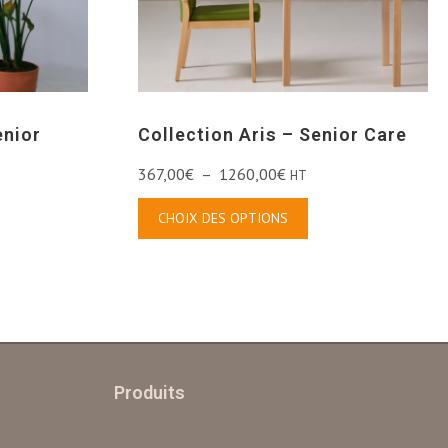
enior
Collection Aris – Senior Care
367,00
€
–
1260,00
€
HT
CHOIX DES OPTIONS
Produits