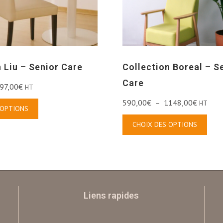
 Liu – Senior Care
Collection Boreal – S
Care
97,00
€
HT
590,00
€
–
1148,00
€
HT
 OPTIONS
CHOIX DES OPTIONS
Liens rapides