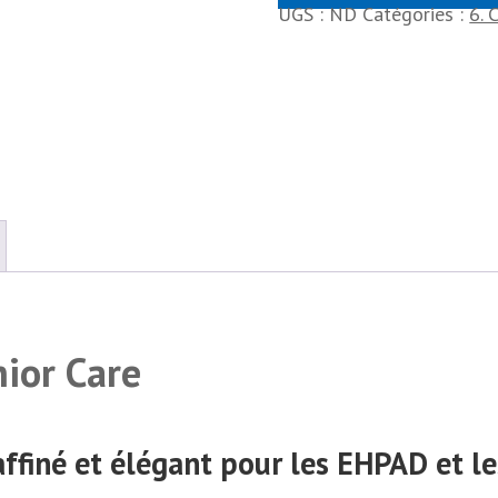
UGS :
ND
Catégories :
6. 
nior Care
affiné et élégant pour les EHPAD et l