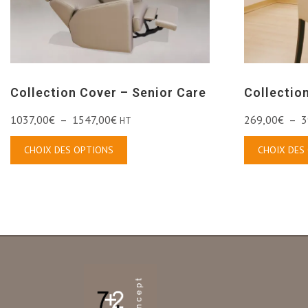
Collection Cover – Senior Care
Collection
1037,00
€
–
1547,00
€
269,00
€
–
3
HT
CHOIX DES OPTIONS
CHOIX DES