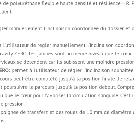
 de polyuréthane flexible haute densité et résilience HR. P
lient.
gler manuellement l’inclinaison coordonnée du dossier et du
 l’utilisateur de régler manuellement l’inclinaison coordo
ravity ZERO, les jambes sont au même niveau que le cœur po
rvicaux se détendent car ils subissent une moindre pression
ÉRO:
permet à l’utilisateur de régler l’inclinaison souhaité
cours peut être complété jusqu’à la position finale de relax
ut poursuivre le parcours jusqu’à la position debout. Compr
 que le cœur pour favoriser la circulation sanguine. C’est
e pression.
ignée de transfert et des roues de 10 mm de diamètre de l
os.