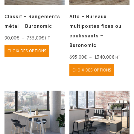
Classif – Rangements
Alto – Bureaux
métal – Buronomic
multipostes fixes ou
coulissants –
90,00
€
–
755,00
€
HT
Buronomic
CHOIX DES OPTIONS
695,00
€
–
1340,00
€
HT
CHOIX DES OPTIONS