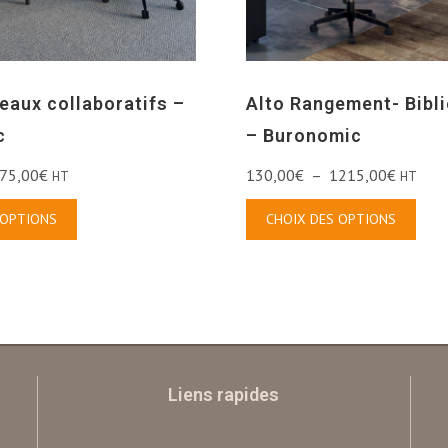
eaux collaboratifs –
Alto Rangement- Bibl
c
– Buronomic
75,00
€
130,00
€
–
1215,00
€
HT
HT
 OPTIONS
CHOIX DES OPTIONS
Liens rapides