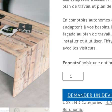
plan de travail et plan de
En comptoirs autonomes ou
s’adaptent à vos besoins. F
façade au plan de travail
installer et à utiliser, Fif
avec les visiteurs.
Formats
DEMANDER UN DEVI
UGS :
ND
Catégories :
4. 
Buronomic