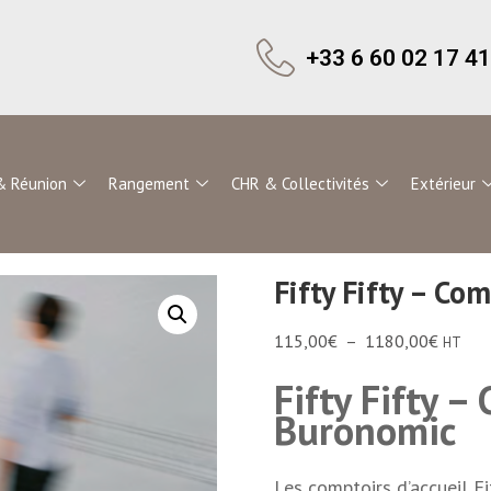
+33 6 60 02 17 41
& Réunion
Rangement
CHR & Collectivités
Extérieur
Fifty Fifty – Co
115,00
€
–
1180,00
€
HT
Fifty Fifty –
Buronomic
Les comptoirs d’accueil Fi