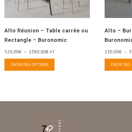
Alto Réunion – Table carrée ou
Alto – Bur
Rectangle – Buronomic
Buronomi
520,00
€
–
1380,00
€
130,00
€
–
3
HT
CHOIX DES OPTIONS
CHOIX DES