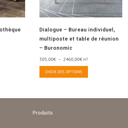
iothèque
Dialogue – Bureau individuel,
multiposte et table de réunion
– Buronomic
305,00
€
–
2460,00
€
HT
CHOIX DES OPTIONS
Produits