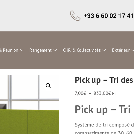
+33 6 60 02 17 41
& Réunion
Rangement
CHR & Collectivités
Extérieur
Pick up – Tri de
7,00
€
–
833,00
€
HT
Pick up – Tri
Système de tri composé d
compartiments de 30, 60 o