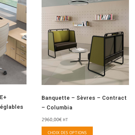
SE+
Banquette – Sèvres – Contract
réglables
– Columbia
2960,00
€
HT
CHOIX DES OPTIONS