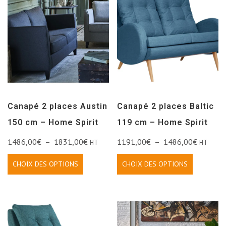
Canapé 2 places Austin
Canapé 2 places Baltic
150 cm – Home Spirit
119 cm – Home Spirit
1486,00
€
–
1831,00
€
1191,00
€
–
1486,00
€
HT
HT
CHOIX DES OPTIONS
CHOIX DES OPTIONS