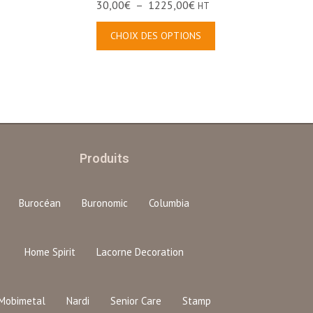
30,00
€
–
1225,00
€
HT
CHOIX DES OPTIONS
Produits
Burocéan
Buronomic
Columbia
Home Spirit
Lacorne Decoration
Mobimetal
Nardi
Senior Care
Stamp