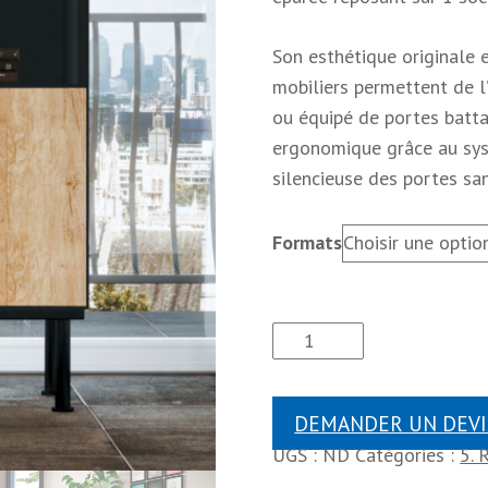
Son esthétique originale 
mobiliers permettent de l’i
ou équipé de portes batt
ergonomique grâce au sys
silencieuse des portes san
Formats
DEMANDER UN DEVI
UGS :
ND
Catégories :
5.