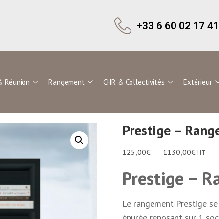
+33 6 60 02 17 41
& Réunion
Rangement
CHR & Collectivités
Extérieur
Prestige – Ran
125,00
€
–
1130,00
€
HT
Prestige – 
Le rangement Prestige se ve
épurée reposant sur 1 soc