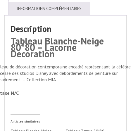
INFORMATIONS COMPLÉMENTAIRES
Description
Tableau Blanche-Neige
80*80 – Lacorne
Decoration
leau de décoration contemporaine encadré représentant la célèbre
ncesse des studios Disney avec débordements de peinture sur
ncadrement – Collection MIA
taxe N/C
Articles similaires
Tableau Blanche-Neige
Tableau Tattoo 80*80 –