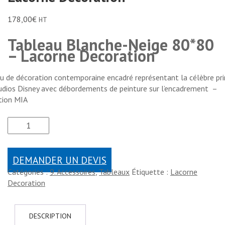
178,00
€
HT
Tableau Blanche-Neige 80*80
– Lacorne Decoration
u de décoration contemporaine encadré représentant la célèbre pr
udios Disney avec débordements de peinture sur l’encadrement –
tion MIA
DEMANDER UN DEVIS
Catégories :
9. Accessoires
,
Tableaux
Étiquette :
Lacorne
Decoration
DESCRIPTION