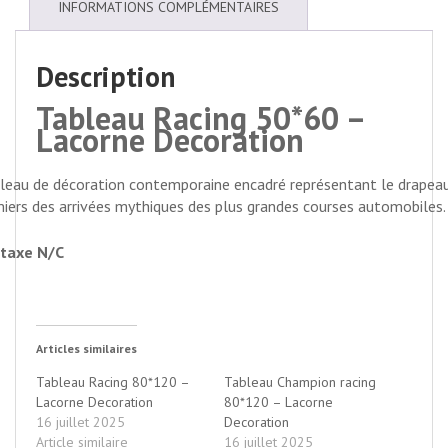
INFORMATIONS COMPLÉMENTAIRES
Description
Tableau Racing 50*60 –
Lacorne Decoration
leau de décoration contemporaine encadré représentant le drapea
iers des arrivées mythiques des plus grandes courses automobiles.
taxe N/C
Articles similaires
Tableau Racing 80*120 –
Tableau Champion racing
Lacorne Decoration
80*120 – Lacorne
16 juillet 2025
Decoration
Article similaire
16 juillet 2025