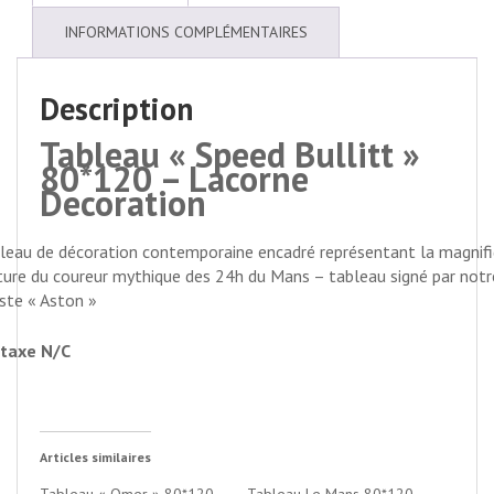
INFORMATIONS COMPLÉMENTAIRES
Description
Tableau « Speed Bullitt »
80*120 – Lacorne
Decoration
leau de décoration contemporaine encadré représentant la magnif
ture du coureur mythique des 24h du Mans – tableau signé par notr
iste « Aston »
taxe N/C
Articles similaires
Tableau « Omer » 80*120
Tableau Le Mans 80*120 –