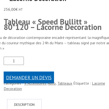
256,00
€
HT
Tableau « Speed Bullitt »
80*120 – Lacorne Decoration
u de décoration contemporaine encadré représentant la magnifiqu
e du coureur mythique des 24h du Mans – tableau signé par notre ar
n »
DEMANDER UN DEVIS
Catégories :
9. Accessoires
,
Auto
,
Tableaux
Étiquette :
Lacorne
Decoration
DESCRIPTION