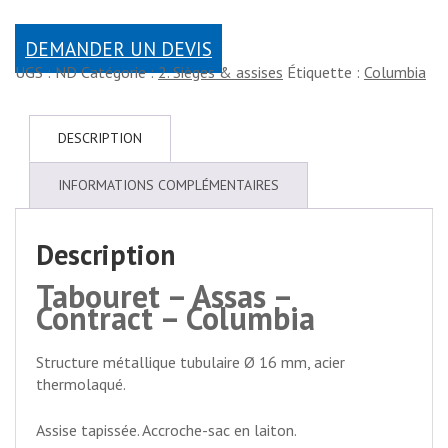
DEMANDER UN DEVIS
UGS :
ND
Catégorie :
2. Sièges & assises
Étiquette :
Columbia
DESCRIPTION
INFORMATIONS COMPLÉMENTAIRES
Description
Tabouret – Assas –
Contract – Columbia
Structure métallique tubulaire Ø 16 mm, acier
thermolaqué.
Assise tapissée. Accroche-sac en laiton.