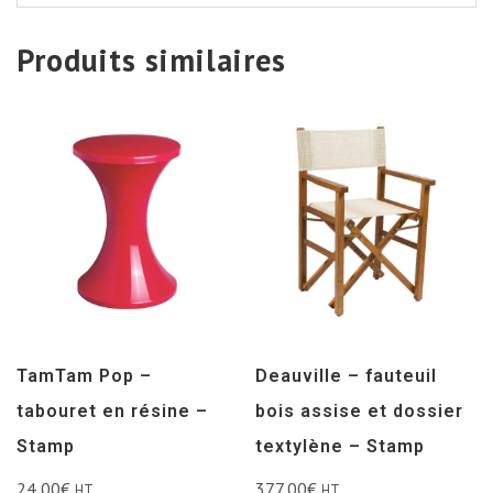
Produits similaires
TamTam Pop –
Deauville – fauteuil
tabouret en résine –
bois assise et dossier
Stamp
textylène – Stamp
24,00
€
377,00
€
HT
HT