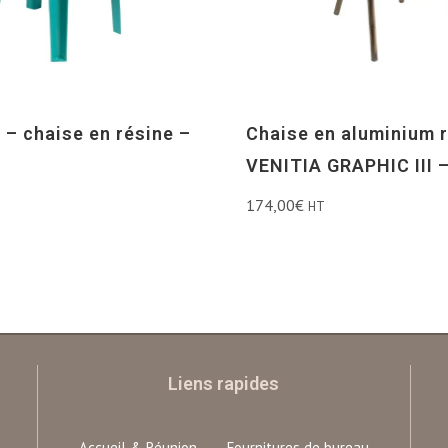
 – chaise en résine –
Chaise en aluminium r
VENITIA GRAPHIC III 
174,00
€
HT
Liens rapides
Accueil & Réunion
Fournitures de bureau