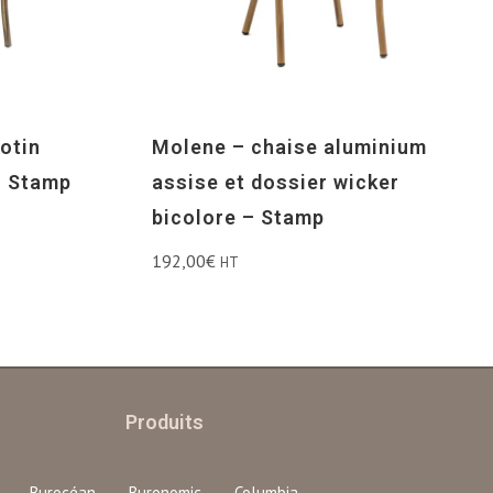
otin
Molene – chaise aluminium
– Stamp
assise et dossier wicker
bicolore – Stamp
192,00
€
HT
Produits
Burocéan
Buronomic
Columbia