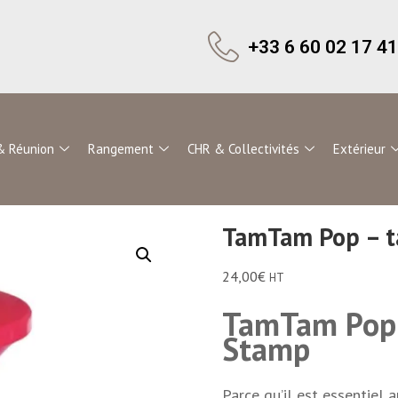
+33 6 60 02 17 41
& Réunion
Rangement
CHR & Collectivités
Extérieur
TamTam Pop – ta
24,00
€
HT
TamTam Pop 
Stamp
Parce qu’il est essentiel 