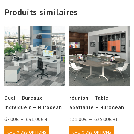
Produits similaires
Dual – Bureaux
réunion – Table
individuels – Burocéan
abattante – Burocéan
67,00
€
–
691,00
€
531,00
€
–
625,00
€
HT
HT
CHOIX DES OPTIONS
CHOIX DES OPTIONS