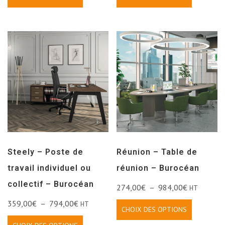
Steely – Poste de
Réunion – Table de
travail individuel ou
réunion – Burocéan
collectif – Burocéan
274,00
€
–
984,00
€
HT
359,00
€
–
794,00
€
HT
CHOIX DES OPTIONS