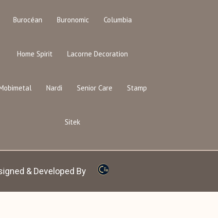
Burocéan
Buronomic
Columbia
Home Spirit
Lacorne Decoration
Mobimetal
Nardi
Senior Care
Stamp
Sitek
signed & Developed By