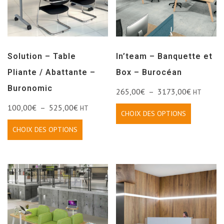
Solution – Table
In’team – Banquette et
Pliante / Abattante –
Box – Burocéan
Buronomic
265,00
€
–
3173,00
€
HT
100,00
€
–
525,00
€
HT
CHOIX DES OPTIONS
CHOIX DES OPTIONS