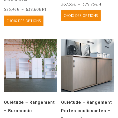
367,35
€
–
379,75
€
HT
525,45
€
–
638,60
€
HT
CHOIX DES OPTIONS
CHOIX DES OPTIONS
Quiétude – Rangement
Quiétude – Rangement
– Buronomic
Portes coulissantes –