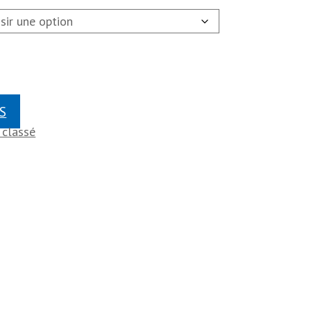
S
 classé