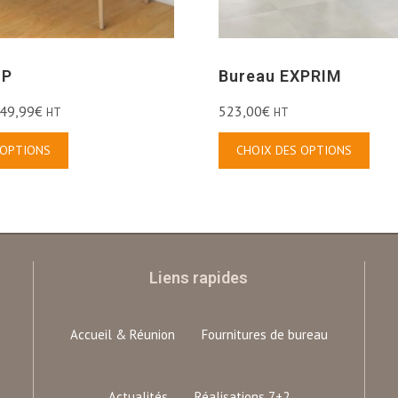
OP
Bureau EXPRIM
49,99
€
523,00
€
HT
HT
 OPTIONS
CHOIX DES OPTIONS
Liens rapides
Accueil & Réunion
Fournitures de bureau
Actualités
Réalisations 7+2