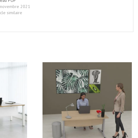
reau POP
 novembre 2021
icle similaire