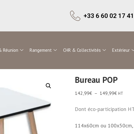
+33 6 60 02 17 41
& Réunion
Rangement
CHR & Collectivités
Extérieur
Bureau POP
142,99
€
–
149,99
€
HT
Dont éco-participation HT
114x60cm ou 100x50cm, pl