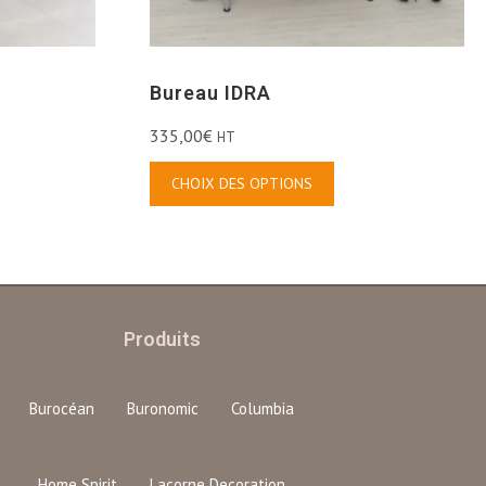
Bureau IDRA
335,00
€
HT
CHOIX DES OPTIONS
Produits
Burocéan
Buronomic
Columbia
Home Spirit
Lacorne Decoration