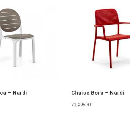
ica – Nardi
Chaise Bora – Nardi
71,00
€
HT