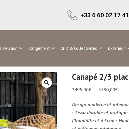
+33 6 60 02 17 41
& Réunion
Rangement
CHR & Collectivités
Extérieur
Canapé 2/3 pla
2495,00
€
–
3580,00
€
Design moderne et intempor
· Tissu durable et pratique
l’humidité et à l’eau · Hau
et nettoyage minimaux