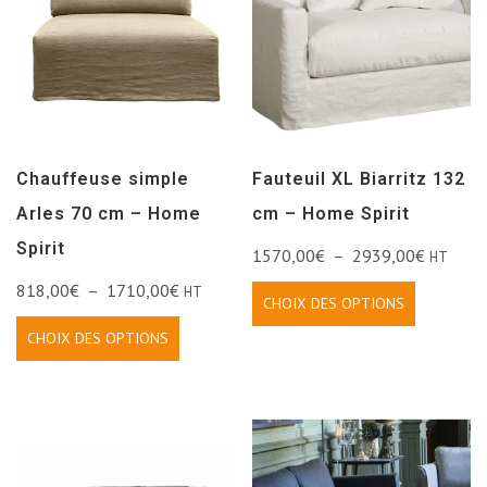
Chauffeuse simple
Fauteuil XL Biarritz 132
Arles 70 cm – Home
cm – Home Spirit
Spirit
1570,00
€
–
2939,00
€
HT
818,00
€
–
1710,00
€
HT
CHOIX DES OPTIONS
CHOIX DES OPTIONS