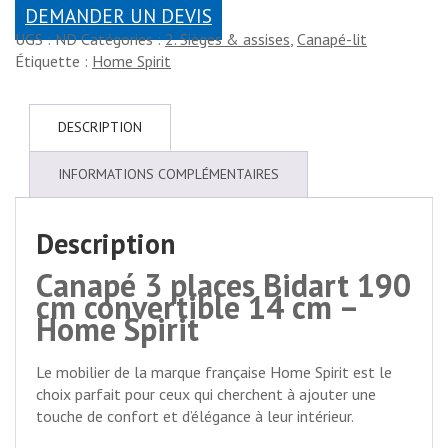
DEMANDER UN DEVIS
UGS :
ND
Catégories :
2. Sièges & assises
,
Canapé-lit
Étiquette :
Home Spirit
DESCRIPTION
INFORMATIONS COMPLÉMENTAIRES
Description
Canapé 3 places Bidart 190
cm convertible 14 cm –
Home Spirit
Le mobilier de la marque française Home Spirit est le
choix parfait pour ceux qui cherchent à ajouter une
touche de confort et d’élégance à leur intérieur.