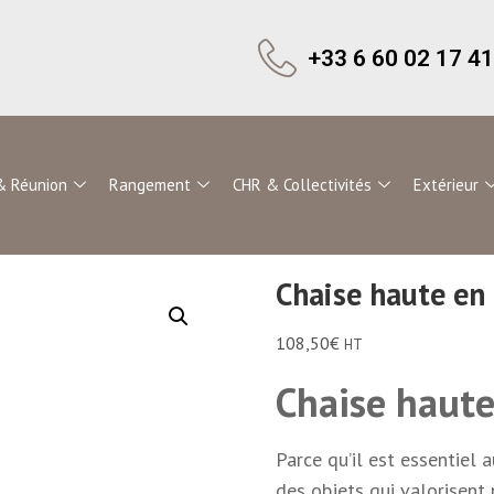
+33 6 60 02 17 41
& Réunion
Rangement
CHR & Collectivités
Extérieur
Chaise haute en
108,50
€
HT
Chaise haut
Parce qu’il est essentiel 
des objets qui valorisent