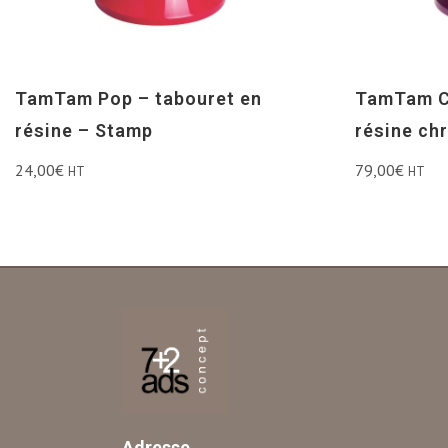
TamTam Pop – tabouret en
TamTam C
résine – Stamp
résine ch
24,00
€
79,00
€
HT
HT
Adresse