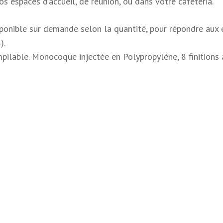
s espaces d’accueil, de réunion, ou dans votre cafétéria.
isponible sur demande selon la quantité, pour répondre aux e
).
ilable. Monocoque injectée en Polypropylène, 8 finitions 