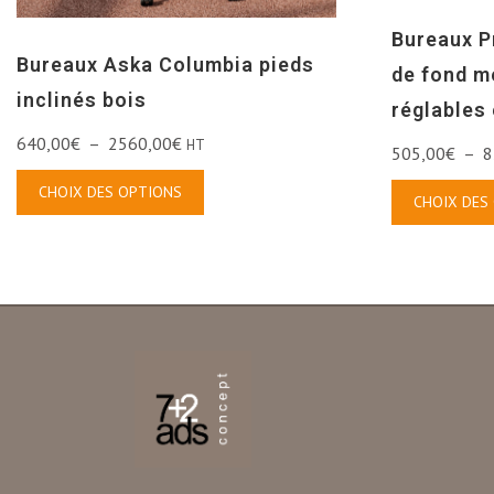
Bureaux P
Bureaux Aska Columbia pieds
de fond m
inclinés bois
réglables
640,00
€
–
2560,00
€
HT
505,00
€
–
8
CHOIX DES OPTIONS
CHOIX DES