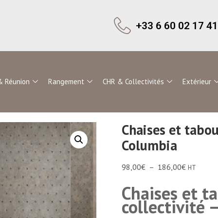
+33 6 60 02 17 41
& Réunion
Rangement
CHR & Collectivités
Extérieur
Chaises et tabou
Columbia
98,00
€
–
186,00
€
HT
Chaises et t
collectivité