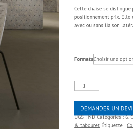
Cette chaise se distingue
positionnement prix. Elle 
avec ou sans liaison latér
Formats
DEMANDER UN DEVI
UGS :
ND
Catégories :
6. 
& tabouret
Étiquette :
Co