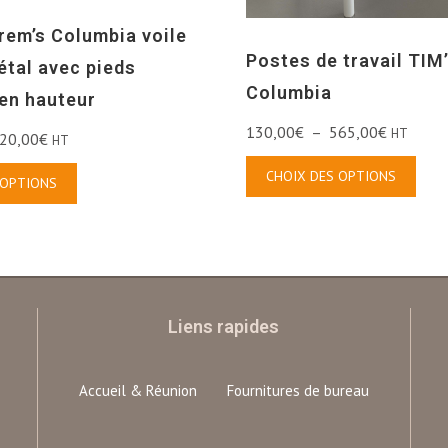
rem’s Columbia voile
Postes de travail TIM
étal avec pieds
Columbia
 en hauteur
130,00
€
–
565,00
€
HT
20,00
€
HT
CHOIX DES OPTIONS
 OPTIONS
Liens rapides
Accueil & Réunion
Fournitures de bureau