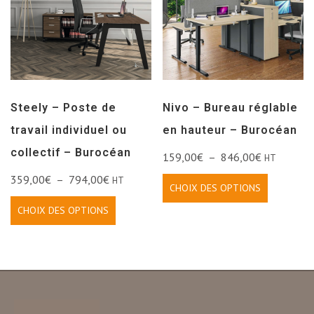
Steely – Poste de
Nivo – Bureau réglable
travail individuel ou
en hauteur – Burocéan
collectif – Burocéan
159,00
€
–
846,00
€
HT
359,00
€
–
794,00
€
HT
CHOIX DES OPTIONS
CHOIX DES OPTIONS