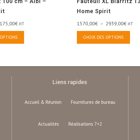
 100 cm – Albi –
Fauteuil XL Biarritz 1
it
Home Spirit
175,00
€
1570,00
€
–
2939,00
€
HT
HT
 OPTIONS
CHOIX DES OPTIONS
Liens rapides
Accueil & Réunion
Fournitures de bureau
Actualités
Réalisations 7+2