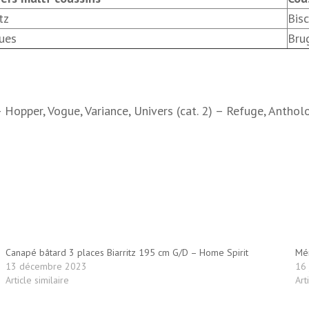
tz
Bis
ues
Bru
) – Hopper, Vogue, Variance, Univers (cat. 2) – Refuge, Anthol
Canapé bâtard 3 places Biarritz 195 cm G/D – Home Spirit
Mér
13 décembre 2023
16 
Article similaire
Art