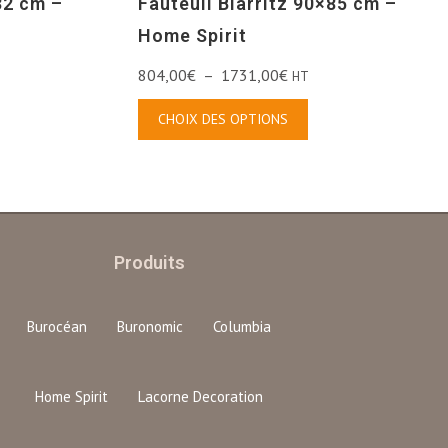
32 cm –
Fauteuil Biarritz 90×85 cm –
Home Spirit
804,00
€
–
1731,00
€
HT
CHOIX DES OPTIONS
Produits
Burocéan
Buronomic
Columbia
Home Spirit
Lacorne Decoration