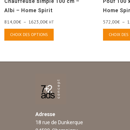
Chauffeuse simple 100 cm –
Pouf 100 x
Albi – Home Spirit
Home Spir
814,00
€
–
1623,00
€
572,00
€
–
1
HT
CHOIX DES OPTIONS
CHOIX DES
Adresse
18 rue de Dunkerque