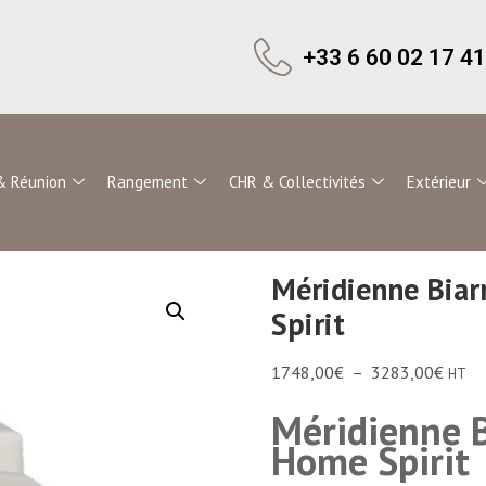
+33 6 60 02 17 41
& Réunion
Rangement
CHR & Collectivités
Extérieur
Méridienne Biar
Spirit
1748,00
€
–
3283,00
€
HT
Méridienne B
Home Spirit