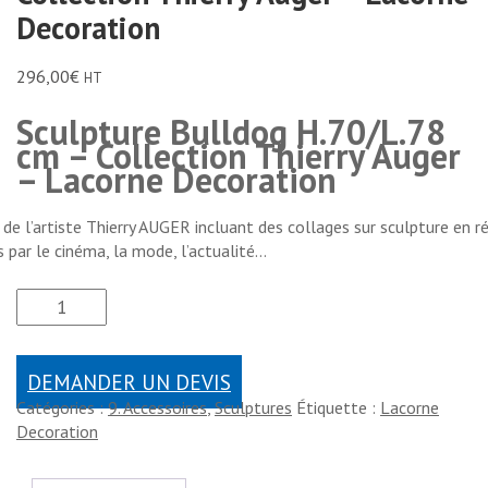
Decoration
296,00
€
HT
Sculpture Bulldog H.70/L.78
cm – Collection Thierry Auger
– Lacorne Decoration
de l’artiste Thierry AUGER incluant des collages sur sculpture en r
és par le cinéma, la mode, l’actualité…
DEMANDER UN DEVIS
Catégories :
9. Accessoires
,
Sculptures
Étiquette :
Lacorne
Decoration