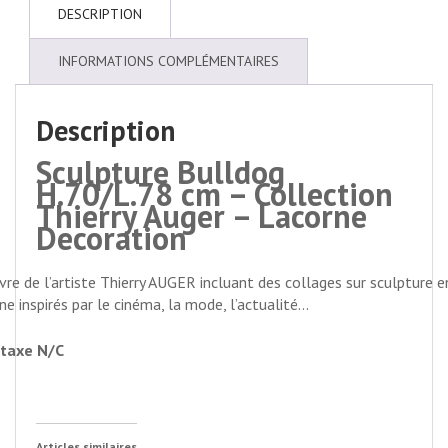
DESCRIPTION
INFORMATIONS COMPLÉMENTAIRES
Description
Sculpture Bulldog
H.70/L.78 cm – Collection
Thierry Auger – Lacorne
Decoration
re de l’artiste Thierry AUGER incluant des collages sur sculpture e
ine inspirés par le cinéma, la mode, l’actualité…
taxe N/C
Articles similaires