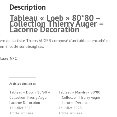
Description
Tableau « Loeb » 80*80 –
Collection Thierry Auger –
Lacorne Decoration
re de l’artiste Thierry AUGER composé d’un tableau encadré et
rimé, collé sur plexiglass.
taxe N/C
Articles similaires
Tableau « Duck » 80*80 –
Tableau « Marylin » 80*80
Collection Thierry Auger –
– Collection Thierry Auger
Lacorne Decoration
– Lacorne Decoration
14 juillet 2025
14 juillet 2025
Article similaire
Article similaire