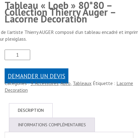
Tableau « Loeb » 80*80 –
Collection Thierry Auger –
Lacorne Decoration
de l’artiste Thierry AUGER composé d’un tableau encadré et imprim
ur plexiglass.
DEMANDER UN DEVIS
Catégories :
9. Accessoires
,
Auto
,
Tableaux
Étiquette :
Lacorne
Decoration
DESCRIPTION
INFORMATIONS COMPLÉMENTAIRES