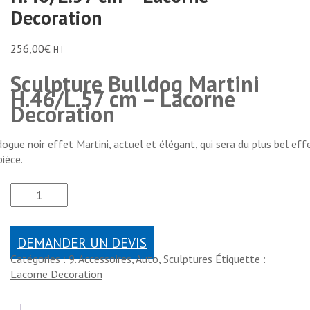
Decoration
256,00
€
HT
Sculpture Bulldog Martini
H.46/L.57 cm – Lacorne
Decoration
ogue noir effet Martini, actuel et élégant, qui sera du plus bel eff
pièce.
DEMANDER UN DEVIS
Catégories :
9. Accessoires
,
Auto
,
Sculptures
Étiquette :
Lacorne Decoration