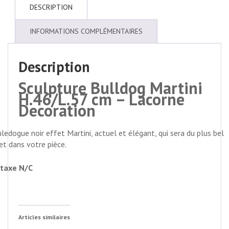
DESCRIPTION
INFORMATIONS COMPLÉMENTAIRES
Description
Sculpture Bulldog Martini
H.46/L.57 cm – Lacorne
Decoration
ledogue noir effet Martini, actuel et élégant, qui sera du plus bel
et dans votre pièce.
taxe N/C
Articles similaires