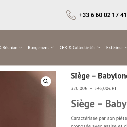
+33 6 60 02 17 41
& Réunion
Rangement
CHR & Collectivités
Extérieur
Siège – Babylon
320,00
€
–
545,00
€
HT
Siège – Baby
Caractérisée par son piét
proposée avec assise et d