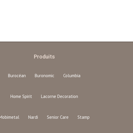
Produits
Burocéan
Buronomic
Columbia
Home Spirit
Lacorne Decoration
Mobimetal
Nardi
Senior Care
Stamp