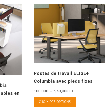
Postes de travail ÉLISE+
Columbia avec pieds fixes
bia
100,00
€
–
940,00
€
HT
lables en
CHOIX DES OPTIONS