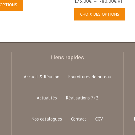
175,00
€
–
780,00
€
HT
 OPTIONS
CHOIX DES OPTIONS
Liens rapides
Accueil & Réunion
Fournitures de bureau
Actualités
Réalisations 7+2
Nos catalogues
Contact
CGV