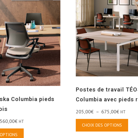
Postes de travail TÉ
ska Columbia pieds
Columbia avec pieds 
ois
205,00
€
–
675,00
€
HT
560,00
€
HT
CHOIX DES OPTIONS
 OPTIONS