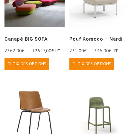
Canapé BIG SOFA
Pouf Komodo – Nardi
2362,00
€
–
12647,00
€
231,00
€
–
346,00
€
HT
HT
CHOIX DES OPTIONS
CHOIX DES OPTIONS