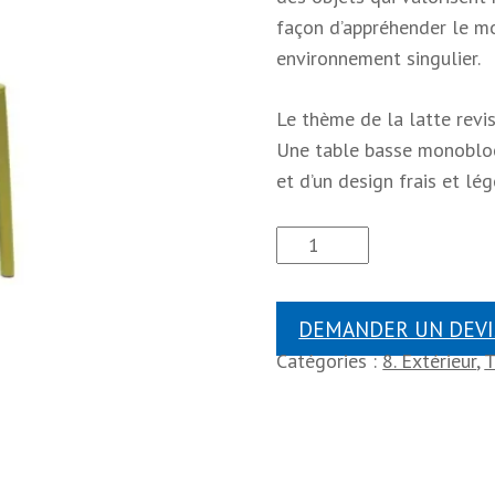
façon d’appréhender le mob
environnement singulier.
Le thème de la latte revi
Une table basse monobloc 
et d’un design frais et lé
DEMANDER UN DEVI
Catégories :
8. Extérieur
,
T