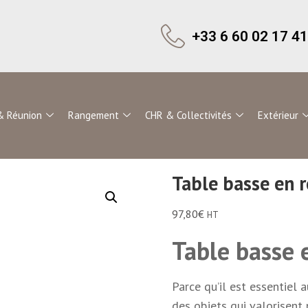
+33 6 60 02 17 41
& Réunion
Rangement
CHR & Collectivités
Extérieur
Table basse en 
97,80
€
HT
Table basse 
Parce qu’il est essentiel 
des objets qui valorisent